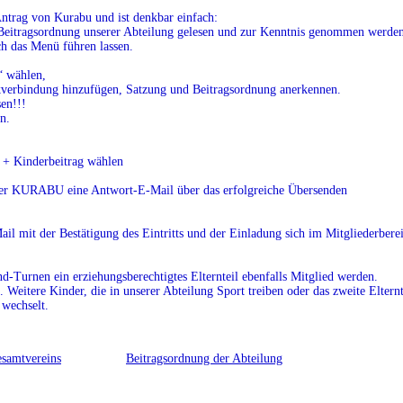
ntrag von Kurabu und ist denkbar einfach:
e Beitragsordnung unserer Abteilung gelesen und zur Kenntnis genommen werde
h das Menü führen lassen.
“ wählen,
kverbindung hinzufügen, Satzung und Beitragsordnung anerkennen.
en!!!
n.
 + Kinderbeitrag wählen
ber KURABU eine Antwort-E-Mail über das erfolgreiche Übersenden
ail mit der Bestätigung des Eintritts und der Einladung sich im Mitgliederbe
-Turnen ein erziehungsberechtigtes Elternteil ebenfalls Mitglied werden.
 Weitere Kinder, die in unserer Abteilung Sport treiben oder das zweite Elternt
 wechselt.
esamtvereins
Beitragsordnung der Abteilung